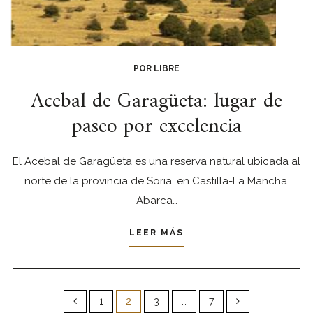
POR LIBRE
Acebal de Garagüeta: lugar de
paseo por excelencia
El Acebal de Garagüeta es una reserva natural ubicada al
norte de la provincia de Soria, en Castilla-La Mancha.
Abarca…
LEER MÁS
Paginación
de
1
2
3
…
7