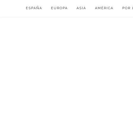
Skip
ESPAÑA
EUROPA
ASIA
AMÉRICA
POR 
to
content
VIAJAR DE ESP