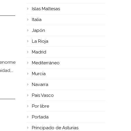
Islas Maltesas
Italia
Japón
La Rioja
Madrid
e enorme
Mediterráneo
nidad,…
Murcia
Navarra
País Vasco
Por libre
Portada
Principado de Asturias