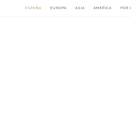
Skip
ESPAÑA
EUROPA
ASIA
AMÉRICA
POR 
to
content
VIAJAR DE ESP