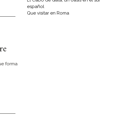
El Cabo de Gata, un oasis en el sur
español
Que visitar en Roma
re
ue forma