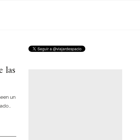
 las
seen un
gado…