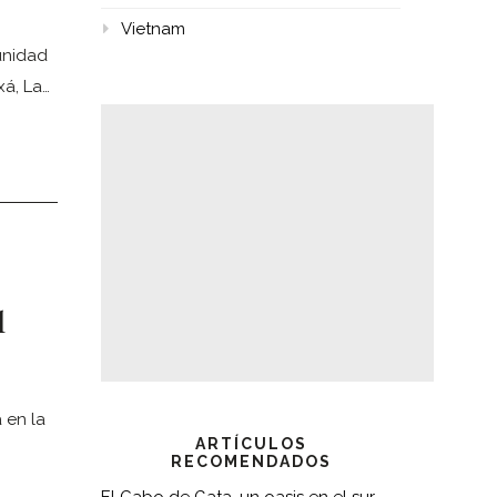
Vietnam
unidad
á, La…
l
 en la
ARTÍCULOS
RECOMENDADOS