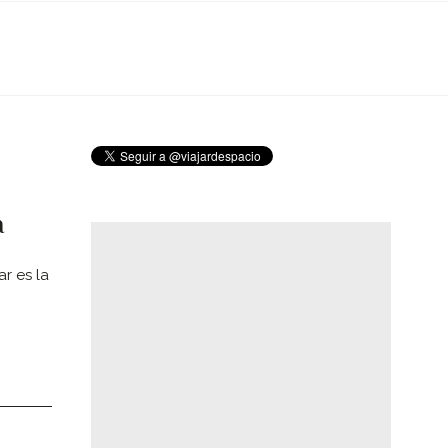
a
r es la