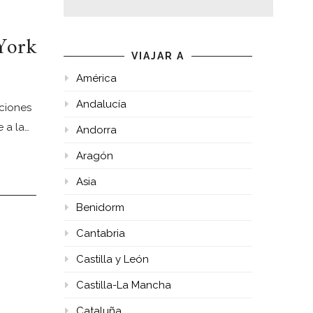
 York
VIAJAR A
América
Andalucía
cciones
 a la…
Andorra
Aragón
Asia
Benidorm
Cantabria
Castilla y León
Castilla-La Mancha
Cataluña