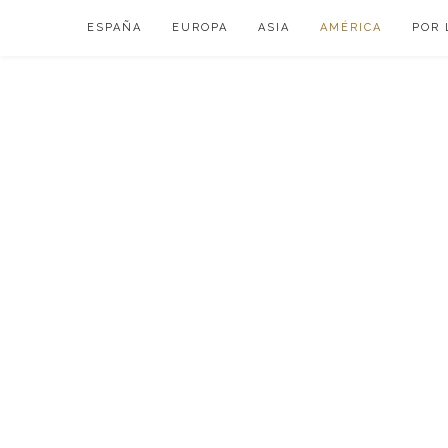
Skip
ESPAÑA
EUROPA
ASIA
AMÉRICA
POR 
to
content
VIAJAR DE ESP