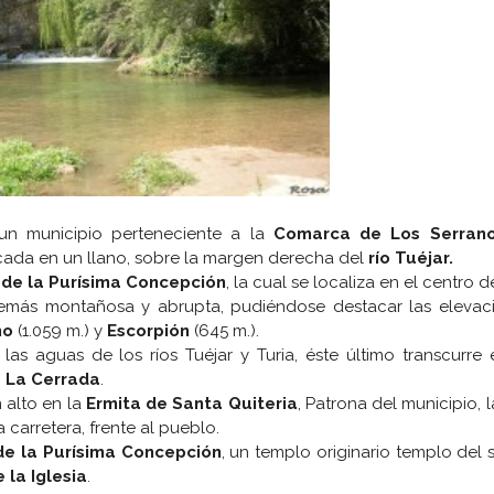
 un municipio perteneciente a la
Comarca de Los Serran
bicada en un llano, sobre la margen derecha del
río Tuéjar.
l de la Purísima Concepción
, la cual se localiza en el centro d
demás montañosa y abrupta, pudiéndose destacar las elevac
no
(1.059 m.) y
Escorpión
(645 m.).
las aguas de los ríos Tuéjar y Turia, éste último transcurre 
o
La Cerrada
.
 alto en la
Ermita de Santa Quiteria
, Patrona del municipio, l
 carretera, frente al pueblo.
 de la Purísima Concepción
, un templo originario templo del si
 la Iglesia
.