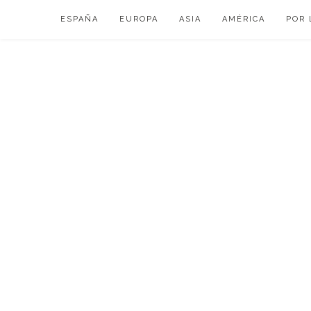
Skip
ESPAÑA
EUROPA
ASIA
AMÉRICA
POR 
to
content
VIAJAR DE ESP