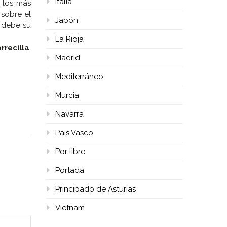
Italia
e los más
sobre el
Japón
, debe su
La Rioja
rrecilla
,
Madrid
Mediterráneo
Murcia
Navarra
País Vasco
Por libre
Portada
Principado de Asturias
Vietnam