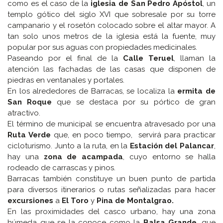
como es el caso de la
iglesia de San Pedro Apóstol
, un
templo gótico del siglo XVI que sobresale por su torre
campanario y el rosetón colocado sobre el altar mayor. A
tan solo unos metros de la iglesia está la fuente, muy
popular por sus aguas con propiedades medicinales.
Paseando por el final de la
Calle Teruel
, llaman la
atención las fachadas de las casas que disponen de
piedras en ventanales y portales.
En los alrededores de Barracas, se localiza la
ermita de
San Roque
que se destaca por su pórtico de gran
atractivo.
El término de municipal se encuentra atravesado por una
Ruta Verde
que, en poco tiempo, servirá para practicar
cicloturismo. Junto a la ruta, en la
Estación del Palancar
,
hay una
zona de acampada
, cuyo entorno se halla
rodeado de carrascas y pinos.
Barracas también constituye un buen punto de partida
para diversos itinerarios o rutas señalizadas para hacer
excursiones
a
El Toro
y
Pina de Montalgrao.
En las proximidades del casco urbano, hay una zona
húmeda que se la conoce como la
Balsa Grande
, que