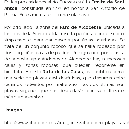
En las proximidades al río Cuevas está la
Ermita de Sant
Antoni
, construida en 1773 en honor a San Antonio de
Papua. Su estructura es de una sola nave.
Por otro lado, la zona del
Faro de Alcocebre
, ubicada a
los pies de la Sierra de Irta, resulta perfecta para pescar o,
simplemente, para dar paseos por áreas apartadas. Se
trata de un conjunto rocoso que se halla rodeado por
dos pequeñas calas de piedras. Prosiguiendo por la linea
de la costa, apartándonos de Alcocebre, hay numerosas
calas y zonas rocosas, que pueden recorrerse en
bicicleta. En esta
Ruta de las Calas
, es posible recorrer
una serie de playas casi desérticas, que discurren entre
caminos rodeados por matorrales. Las dos últimas, son
playas vírgenes que nos despertarán con su belleza el
más puro asombro.
Imagen
:
http://www.alcocebre.biz/imagenes/alcocebre_playa_las_f