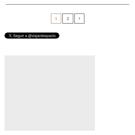
Paginación
de
1
2
entradas