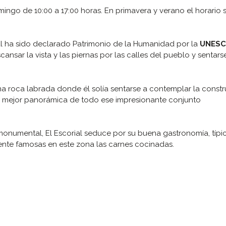
omingo de 10:00 a 17:00 horas. En primavera y verano el horario 
ial ha sido declarado Patrimonio de la Humanidad por la
UNESC
scansar la vista y las piernas por las calles del pueblo y sentar
e una roca labrada donde él solía sentarse a contemplar la const
la mejor panorámica de todo ese impresionante conjunto
 monumental, El Escorial seduce por su buena gastronomía, típi
ente famosas en este zona las carnes cocinadas.