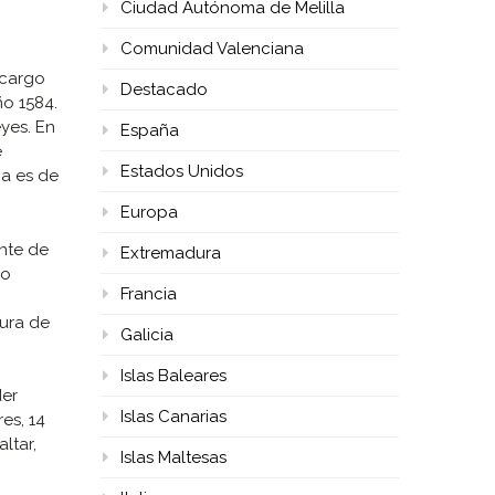
Ciudad Autónoma de Melilla
Comunidad Valenciana
 cargo
Destacado
ño 1584.
eyes. En
España
e
Estados Unidos
ia es de
Europa
nte de
Extremadura
mo
Francia
tura de
Galicia
Islas Baleares
der
Islas Canarias
es, 14
ltar,
Islas Maltesas