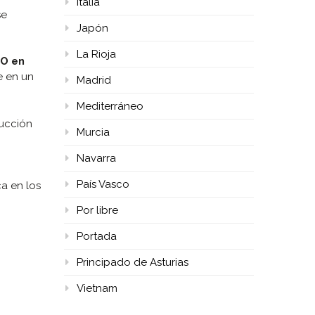
Italia
se
Japón
La Rioja
O en
se en un
Madrid
Mediterráneo
rucción
Murcia
Navarra
País Vasco
ca en los
Por libre
Portada
Principado de Asturias
Vietnam