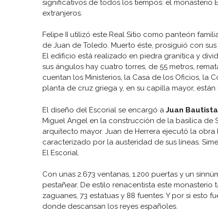
significativos de todos los tiempos: el monasterio 
extranjeros.
Felipe II utilizó este Real Sitio como panteón fam
de Juan de Toledo. Muerto éste, prosiguió con sus
El edificio está realizado en piedra granítica y divi
sus ángulos hay cuatro torres, de 55 metros, remat
cuentan los Ministerios, la Casa de los Oficios, la
planta de cruz griega y, en su capilla mayor, están
El diseño del Escorial se encargó a
Juan Bautist
Miguel Angel en la construcción de la basílica de
arquitecto mayor. Juan de Herrera ejecutó la obra 
caracterizado por la austeridad de sus líneas. Sime
El Escorial.
Con unas 2.673 ventanas, 1.200 puertas y un sinnú
pestañear. De estilo renacentista este monasterio t
zaguanes, 73 estatuas y 88 fuentes. Y por si esto f
donde descansan los reyes españoles.