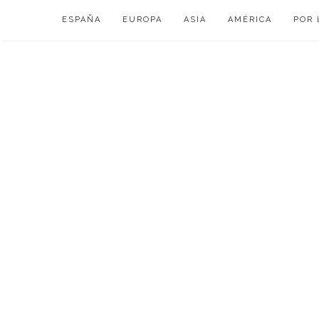
Skip
ESPAÑA
EUROPA
ASIA
AMÉRICA
POR 
to
content
VIAJAR DE ESP