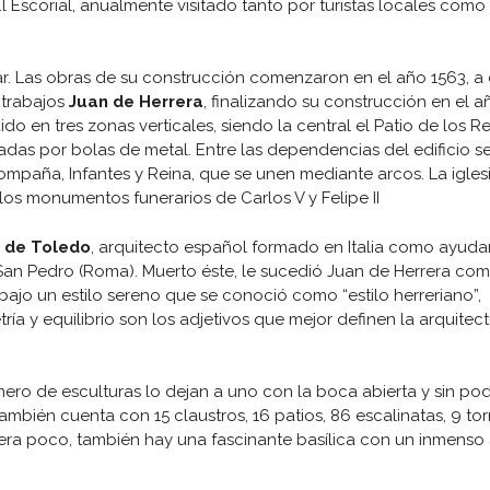
El Escorial, anualmente visitado tanto por turistas locales como
iliar. Las obras de su construcción comenzaron en el año 1563, a
 trabajos
Juan de Herrera
, finalizando su construcción en el a
dido en tres zonas verticales, siendo la central el Patio de los R
adas por bolas de metal. Entre las dependencias del edificio s
 Compaña, Infantes y Reina, que se unen mediante arcos. La igles
 los monumentos funerarios de Carlos V y Felipe II
a de Toledo
, arquitecto español formado en Italia como ayuda
 San Pedro (Roma). Muerto éste, le sucedió Juan de Herrera co
bajo un estilo sereno que se conoció como “estilo herreriano”,
tría y equilibrio son los adjetivos que mejor definen la arquitec
mero de esculturas lo dejan a uno con la boca abierta y sin po
ambién cuenta con 15 claustros, 16 patios, 86 escalinatas, 9 torr
uera poco, también hay una fascinante basílica con un inmenso a