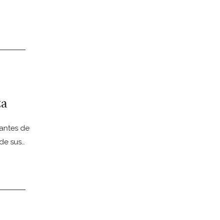
za
antes de
de sus…