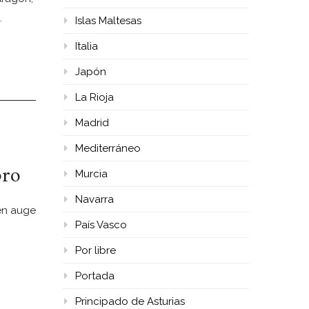
…
Islas Maltesas
Italia
Japón
La Rioja
Madrid
Mediterráneo
bro
Murcia
Navarra
 en auge
País Vasco
Por libre
Portada
Principado de Asturias