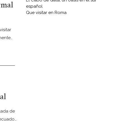
El Cabo de Gata, un oasis en el sur
rmal
español
Que visitar en Roma
isitar
lmente…
al
tada de
decuado…