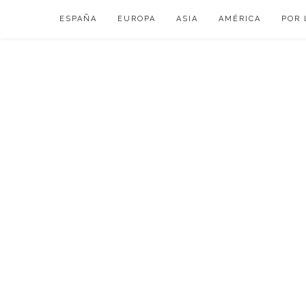
Skip
ESPAÑA
EUROPA
ASIA
AMÉRICA
POR 
to
content
VIAJAR DE ESP