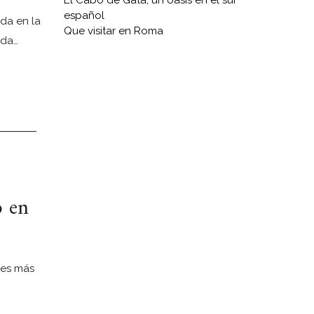
El Cabo de Gata, un oasis en el sur
español
da en la
Que visitar en Roma
ada…
o en
les más