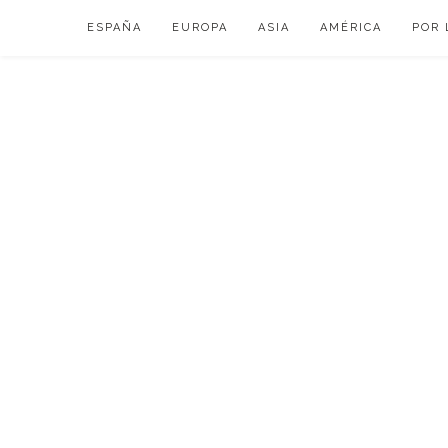
Skip
ESPAÑA
EUROPA
ASIA
AMÉRICA
POR 
to
content
VIAJAR DE ESP