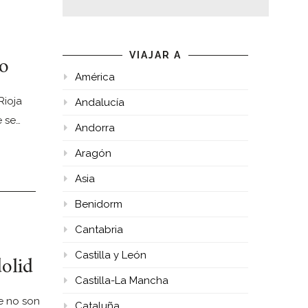
no
VIAJAR A
América
Rioja
Andalucía
e se…
Andorra
Aragón
Asia
Benidorm
Cantabria
dolid
Castilla y León
Castilla-La Mancha
e no son
Cataluña