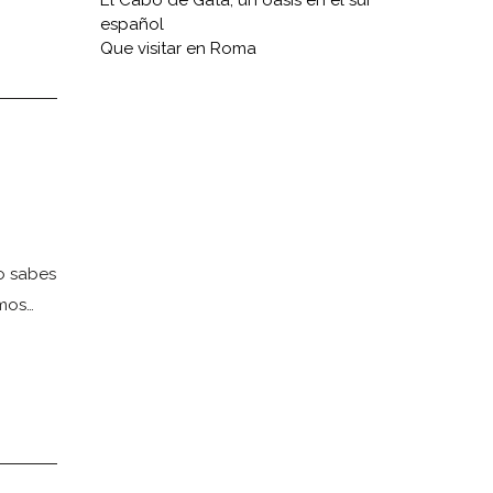
El Cabo de Gata, un oasis en el sur
español
Que visitar en Roma
o sabes
imos…