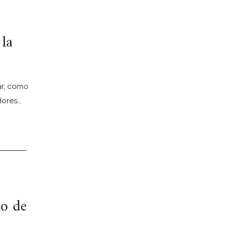
 la
ar, como
dores…
no de