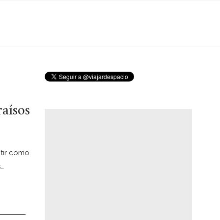
raísos
ntir como
s…