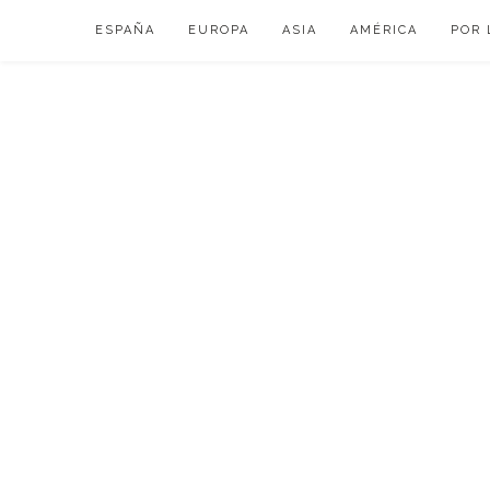
Skip
ESPAÑA
EUROPA
ASIA
AMÉRICA
POR 
to
content
VIAJAR DE ESP