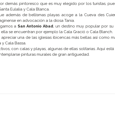
or demás pintoresco que es muy elegido por los turistas, pu
nta Eulalia y Cala Blanca.
que además de bellísmas playas acoge a la Cueva des Cuie
taginense en advocación a la diosa Tania.
legamos a
San Antonio Abad
, un destino muy popular por su
 ella se encuentran por ejemplo la Cala Gració o Cala Blanch.
 apreciar una de las iglesias ibicencas más bellas así como m
a y Cala Bassa.
activos, con calas y playas, algunas de ellas solitarias. Aquí es
templarse pinturas murales de gran antiguedad.