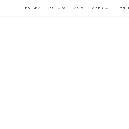
Skip
ESPAÑA
EUROPA
ASIA
AMÉRICA
POR 
to
content
VIAJAR DE ESP