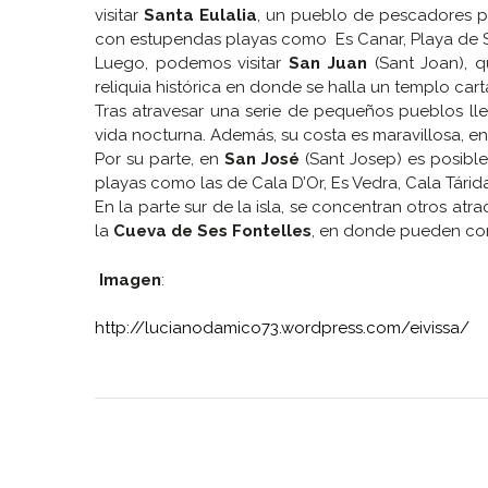
visitar
Santa Eulalia
, un pueblo de pescadores p
con estupendas playas como Es Canar, Playa de Sa
Luego, podemos visitar
San Juan
(Sant Joan), 
reliquia histórica en donde se halla un templo car
Tras atravesar una serie de pequeños pueblos l
vida nocturna. Además, su costa es maravillosa, en
Por su parte, en
San José
(Sant Josep) es posible
playas como las de Cala D’Or, Es Vedra, Cala Tárid
En la parte sur de la isla, se concentran otros atr
la
Cueva de Ses Fontelles
, en donde pueden con
Imagen
:
http://lucianodamico73.wordpress.com/eivissa/