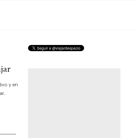
jar
ivo y en
ar…