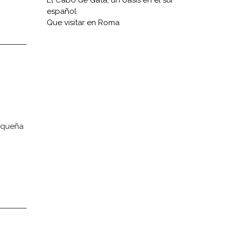
El Cabo de Gata, un oasis en el sur
español
Que visitar en Roma
pequeña