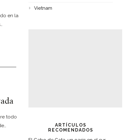
Vietnam
ado en la
s…
vada
bre todo
ARTÍCULOS
de…
RECOMENDADOS