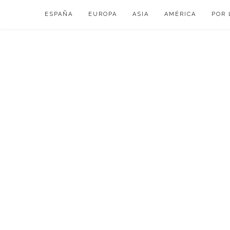
Skip
ESPAÑA
EUROPA
ASIA
AMÉRICA
POR 
to
content
VIAJAR DE ESP