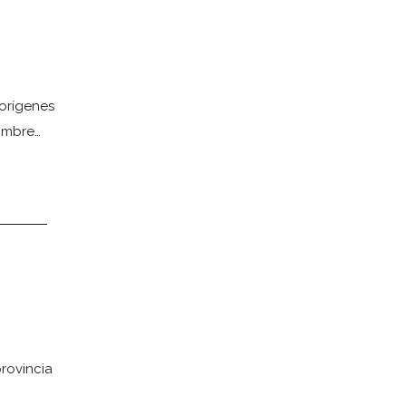
orígenes
nombre…
provincia