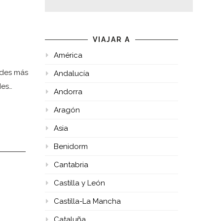
VIAJAR A
América
ades más
Andalucía
des…
Andorra
Aragón
Asia
Benidorm
Cantabria
Castilla y León
Castilla-La Mancha
Cataluña