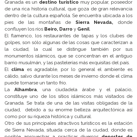
Granada es un
destino turístico
muy popular, poseedor
de una rica historia cultural, que goza de gran relevancia
dentro de la cultura española. Se encuentra ubicada a los
pies de las montañas de
Sierra Nevada,
donde
confluyen los ríos
Beiro, Darro
y
Genil
.
El flamenco, los restaurantes de tapas y los clubes de
golpes, son sólo algunas de las cosas que caracterizan a
la ciudad, la cual se distingue también por sus
monumentos islámicos, que se concentran en el antiguo
barrio musulmán, y las pastelerías más exquisitas del país.
El
clima
es agradable, por lo general el ambiente es
cálido, salvo durante los meses de invierno donde el clima
puede tornarse un tanto frío.
La
Alhambra
, una ciudadela árabe y el palacio,
constituye uno de los sitios islámicos más visitados de
Granada. Se trata de una de las visitas obligadas de la
ciudad, debido a su enorme belleza arquitectónica así
como por su riqueza histórica y cultural.
Otro de sus principales atractivos turísticos es la estación
de Sierra Nevada, situada cerca de la ciudad, donde es
posible aprovechar a practicar diversos
deportes de