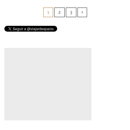
Paginación
de
1
2
3
entradas