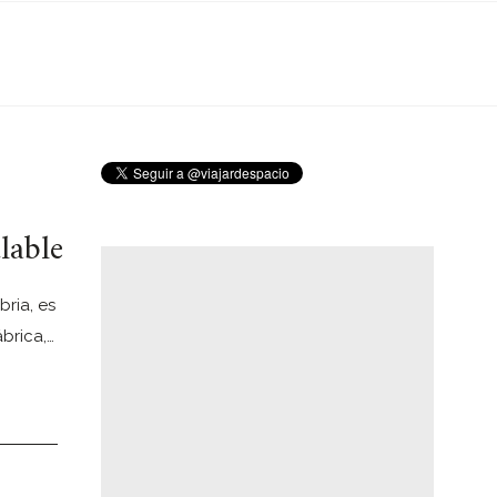
lable
ria, es
brica,…