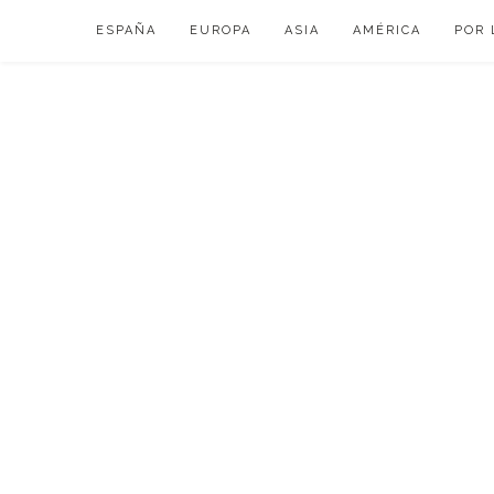
Skip
ESPAÑA
EUROPA
ASIA
AMÉRICA
POR 
to
content
VIAJAR DE ESP