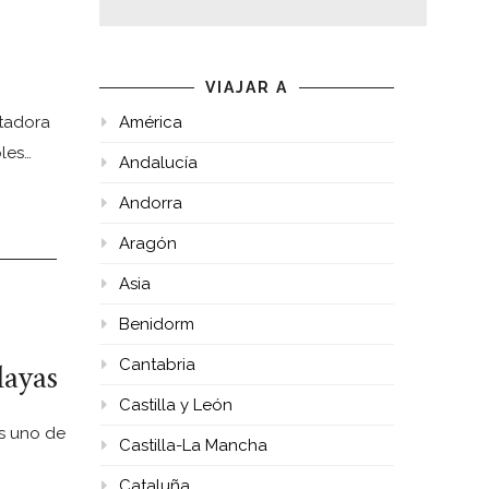
VIAJAR A
ntadora
América
bles…
Andalucía
Andorra
Aragón
Asia
Benidorm
layas
Cantabria
Castilla y León
es uno de
Castilla-La Mancha
Cataluña