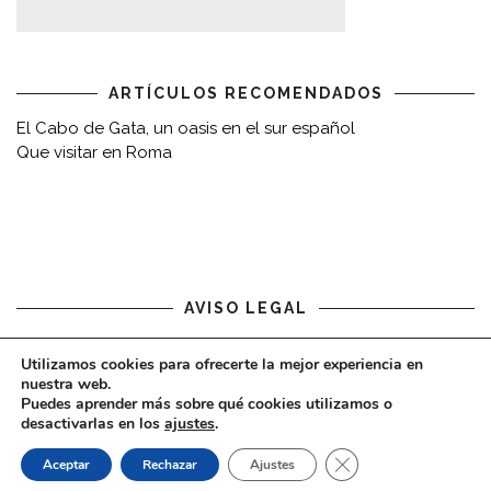
ARTÍCULOS RECOMENDADOS
El Cabo de Gata, un oasis en el sur español
Que visitar en Roma
AVISO LEGAL
Aviso legal
Utilizamos cookies para ofrecerte la mejor experiencia en
nuestra web.
Puedes aprender más sobre qué cookies utilizamos o
desactivarlas en los
ajustes
.
CERRAR EL BAN
Aceptar
Rechazar
Ajustes
COPYRIGHT © 2020 - VIAJARDESPACIO.COM