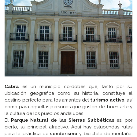
Cabra
es un municipio cordobés que, tanto por su
ubicación geográfica como su historia, constituye el
destino perfecto para los amantes del
turismo activo
, así
como para aquellas personas que gustan del buen arte y
la cultura de los pueblos andaluces.
El
Parque Natural de las Sierras Subbéticas
es, por
cierto, su principal atractivo. Aquí hay estupendas rutas
para la práctica de
senderismo
y bicicleta de montaña.