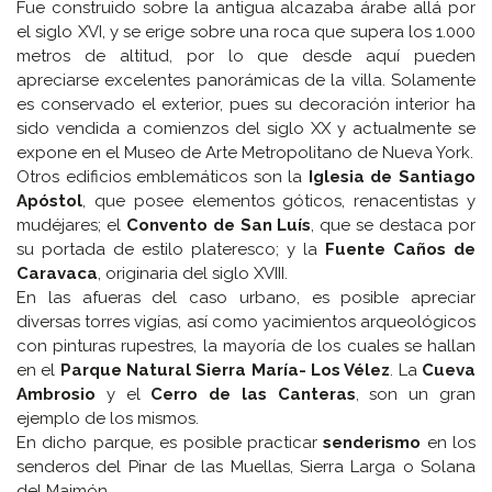
Fue construido sobre la antigua alcazaba árabe allá por
el siglo XVI, y se erige sobre una roca que supera los 1.000
metros de altitud, por lo que desde aquí pueden
apreciarse excelentes panorámicas de la villa. Solamente
es conservado el exterior, pues su decoración interior ha
sido vendida a comienzos del siglo XX y actualmente se
expone en el Museo de Arte Metropolitano de Nueva York.
Otros edificios emblemáticos son la
Iglesia de Santiago
Apóstol
, que posee elementos góticos, renacentistas y
mudéjares; el
Convento de San Luís
, que se destaca por
su portada de estilo plateresco; y la
Fuente Caños de
Caravaca
, originaria del siglo XVIII.
En las afueras del caso urbano, es posible apreciar
diversas torres vigías, así como yacimientos arqueológicos
con pinturas rupestres, la mayoría de los cuales se hallan
en el
Parque Natural Sierra María- Los Vélez
. La
Cueva
Ambrosio
y el
Cerro de las Canteras
, son un gran
ejemplo de los mismos.
En dicho parque, es posible practicar
senderismo
en los
senderos del Pinar de las Muellas, Sierra Larga o Solana
del Maimón.