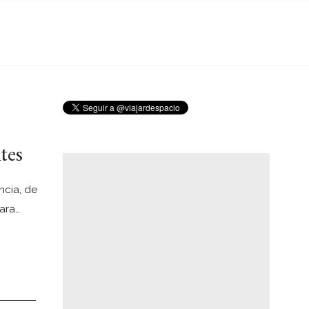
tes
ncia, de
ara…