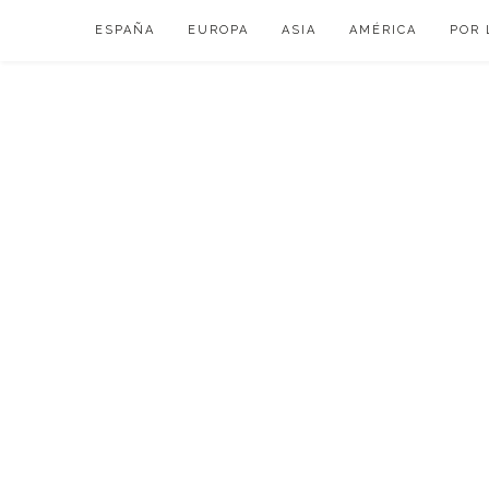
Skip
ESPAÑA
EUROPA
ASIA
AMÉRICA
POR 
to
content
VIAJAR DE ESP