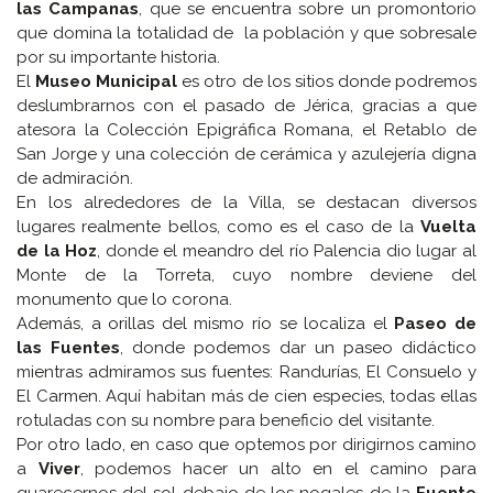
las Campanas
, que se encuentra sobre un promontorio
que domina la totalidad de la población y que sobresale
por su importante historia.
El
Museo Municipal
es otro de los sitios donde podremos
deslumbrarnos con el pasado de Jérica, gracias a que
atesora la Colección Epigráfica Romana, el Retablo de
San Jorge y una colección de cerámica y azulejería digna
de admiración.
En los alrededores de la Villa, se destacan diversos
lugares realmente bellos, como es el caso de la
Vuelta
de la Hoz
, donde el meandro del río Palencia dio lugar al
Monte de la Torreta, cuyo nombre deviene del
monumento que lo corona.
Además, a orillas del mismo río se localiza el
Paseo de
las Fuentes
, donde podemos dar un paseo didáctico
mientras admiramos sus fuentes: Randurías, El Consuelo y
El Carmen. Aquí habitan más de cien especies, todas ellas
rotuladas con su nombre para beneficio del visitante.
Por otro lado, en caso que optemos por dirigirnos camino
a
Viver
, podemos hacer un alto en el camino para
guarecernos del sol debajo de los nogales de la
Fuente