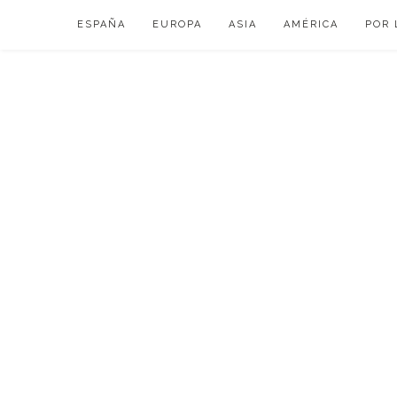
Skip
ESPAÑA
EUROPA
ASIA
AMÉRICA
POR 
to
content
VIAJAR DE ESP