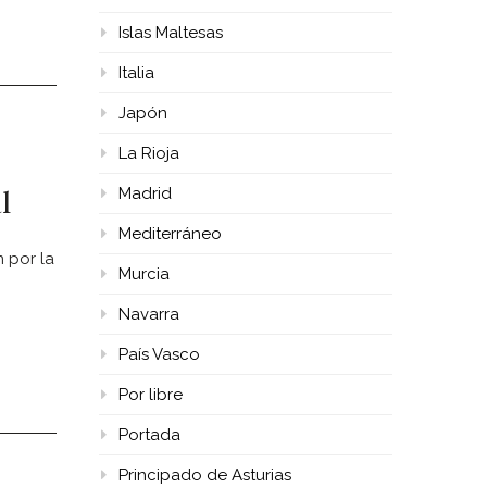
Islas Maltesas
Italia
Japón
La Rioja
l
Madrid
Mediterráneo
n por la
Murcia
Navarra
País Vasco
Por libre
Portada
Principado de Asturias