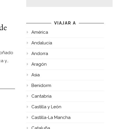
de
VIAJAR A
América
Andalucía
 soñado
Andorra
a y…
Aragón
Asia
Benidorm
Cantabria
Castilla y León
Castilla-La Mancha
Cataluña