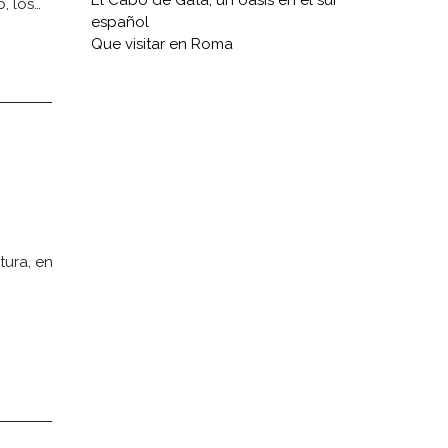
El Cabo de Gata, un oasis en el sur
, los…
español
Que visitar en Roma
tura, en