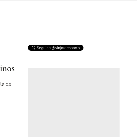
linos
sla de