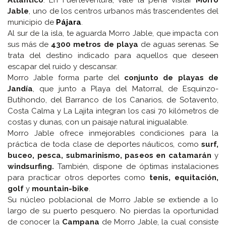
Atlántico
. En Fuerteventura, vale la pena visitar
Morro
Jable
, uno de los centros urbanos más trascendentes del
municipio de
Pájara
.
Al sur de la isla, te aguarda Morro Jable, que impacta con
sus más de
4300 metros de playa
de aguas serenas. Se
trata del destino indicado para aquellos que deseen
escapar del ruido y descansar.
Morro Jable forma parte del
conjunto de playas de
Jandía
, que junto a Playa del Matorral, de Esquinzo-
Butihondo, del Barranco de los Canarios, de Sotavento,
Costa Calma y La Lajita integran los casi 70 kilómetros de
costas y dunas, con un paisaje natural inigualable.
Morro Jable ofrece inmejorables condiciones para la
práctica de toda clase de deportes náuticos, como
surf,
buceo, pesca, submarinismo, paseos en catamarán
y
windsurfing.
También, dispone de óptimas instalaciones
para practicar otros deportes como
tenis, equitación,
golf
y
mountain-bike
.
Su núcleo poblacional de Morro Jable se extiende a lo
largo de su puerto pesquero. No pierdas la oportunidad
de conocer la
Campana
de Morro Jable, la cual consiste