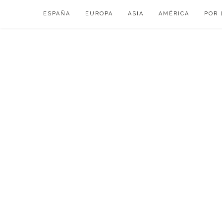
Skip
ESPAÑA
EUROPA
ASIA
AMÉRICA
POR 
to
content
VIAJAR DE ESP