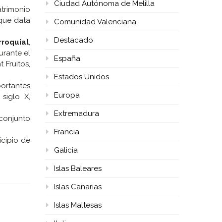
Ciudad Autónoma de Melilla
atrimonio
 que data
Comunidad Valenciana
Destacado
rroquial
,
urante el
España
 Fruitos,
Estados Unidos
ortantes
Europa
siglo X,
Extremadura
 conjunto
Francia
icipio de
Galicia
Islas Baleares
Islas Canarias
Islas Maltesas