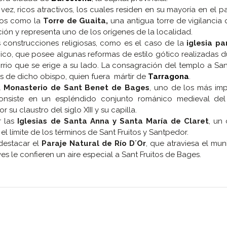
vez, ricos atractivos, los cuales residen en su mayoría en el p
tios como la
Torre de Guaita,
una antigua torre de vigilancia
ción y representa uno de los orígenes de la localidad.
 construcciones religiosas, como es el caso de la
iglesia pa
ánico, que posee algunas reformas de estilo gótico realizadas d
rrio que se erige a su lado. La consagración del templo a Sant
s de dicho obispo, quien fuera mártir de
Tarragona
.
l
Monasterio de Sant Benet de Bages
, uno de los más imp
onsiste en un espléndido conjunto románico medieval del 
su claustro del siglo XIII y su capilla.
r las
Iglesias de Santa Anna y Santa María de Claret
, un
el límite de los términos de Sant Fruitos y Santpedor.
 destacar el
Paraje Natural de Río D´Or
, que atraviesa el mun
s le confieren un aire especial a Sant Fruitos de Bages.