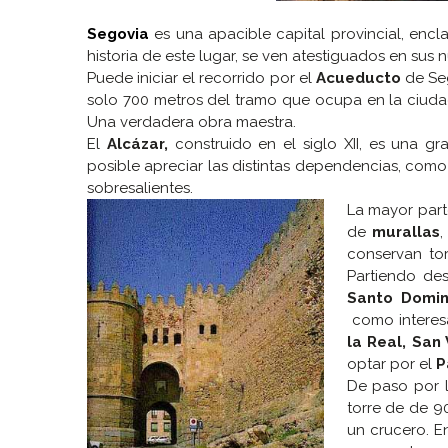
Segovia
es una apacible capital provincial, encla
historia de este lugar, se ven atestiguados en s
Puede iniciar el recorrido por el
Acueducto
de Seg
solo 700 metros del tramo que ocupa en la ciud
Una verdadera obra maestra.
El
Alcázar,
construido en el siglo XII, es una gr
posible apreciar las distintas dependencias, como
sobresalientes.
La mayor part
de
murallas
,
conservan to
Partiendo de
Santo Domi
como interesa
la Real, San 
optar por el
P
De paso por 
torre de de 90
un crucero. En