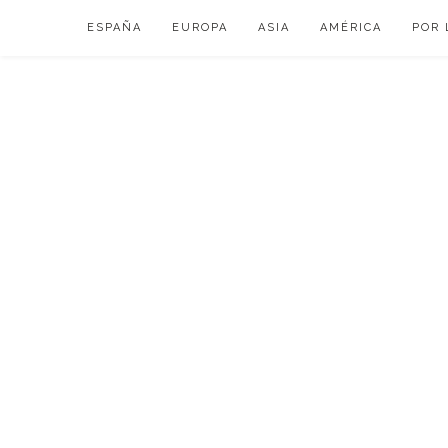
Skip
ESPAÑA
EUROPA
ASIA
AMÉRICA
POR 
to
content
VIAJAR DE ESP