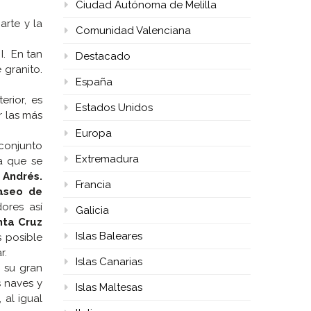
Ciudad Autónoma de Melilla
arte y la
Comunidad Valenciana
I. En tan
Destacado
 granito.
España
erior, es
Estados Unidos
r las más
Europa
conjunto
Extremadura
a que se
 Andrés.
Francia
aseo de
ores así
Galicia
nta Cruz
Islas Baleares
 posible
r.
Islas Canarias
n su gran
s naves y
Islas Maltesas
 al igual