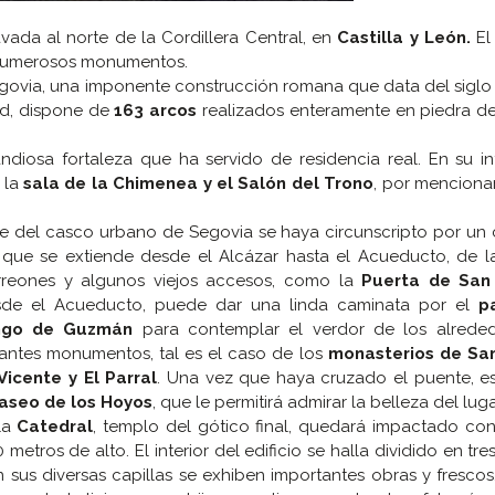
vada al norte de la Cordillera Central, en
Castilla y León.
El 
us numerosos monumentos.
ovia, una imponente construcción romana que data del siglo 
ad, dispone de
163 arcos
realizados enteramente en piedra de
andiosa fortaleza que ha servido de residencia real. En su int
 la
sala de la Chimenea y el Salón del Trono
, por menciona
e del casco urbano de Segovia se haya circunscripto por un 
 que se extiende desde el Alcázar hasta el Acueducto, de l
rreones y algunos viejos accesos, como la
Puerta de San
sde el Acueducto, puede dar una linda caminata por el
p
ngo de Guzmán
para contemplar el verdor de los alreded
ntes monumentos, tal es el caso de los
monasterios de Sa
Vicente y El Parral
. Una vez que haya cruzado el puente, es
aseo de los Hoyos
, que le permitirá admirar la belleza del luga
la
Catedral
, templo del gótico final, quedará impactado co
 metros de alto. El interior del edificio se halla dividido en tre
 sus diversas capillas se exhiben importantes obras y frescos,