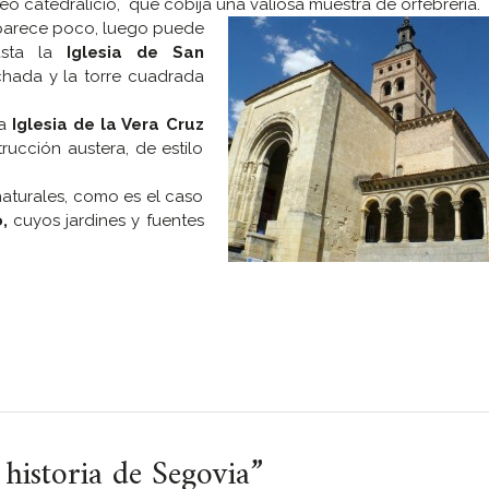
o catedralicio, que cobija una valiosa muestra de orfebrería.
e parece poco, luego puede
asta la
Iglesia de San
chada y la torre cuadrada
la
Iglesia de la Vera Cruz
rucción austera, de estilo
aturales, como es el caso
,
cuyos jardines y fuentes
 historia de Segovia
”