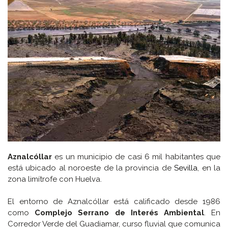
Aznalcóllar
es un municipio de casi 6 mil habitantes que
está ubicado al noroeste de la provincia de
Sevilla
, en la
zona limítrofe con Huelva.
El entorno de Aznalcóllar está calificado desde 1986
como
Complejo Serrano de Interés Ambiental
. En
Corredor Verde del Guadiamar, curso fluvial que comunica