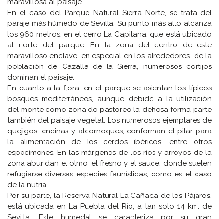
maravillosa al paisaje.
En el caso del Parque Natural Sierra Norte, se trata del
paraje más húmedo de Sevilla. Su punto más alto alcanza
los 960 metros, en el cerro La Capitana, que está ubicado
al norte del parque. En la zona del centro de este
maravilloso enclave, en especial en los alrededores de la
población de Cazalla de la Sierra, numerosos cortijos
dominan el paisaje.
En cuanto a la flora, en el parque se asientan los típicos
bosques mediterráneos, aunque debido a la utilización
del monte como zona de pastoreo la dehesa forma parte
también del paisaje vegetal. Los numerosos ejemplares de
quejigos, encinas y alcornoques, conforman el pilar para
la alimentación de los cerdos ibéricos, entre otros
especímenes. En las márgenes de los ríos y arroyos de la
zona abundan el olmo, el fresno y el sauce, donde suelen
refugiarse diversas especies faunísticas, como es el caso
de la nutria.
Por su parte, la Reserva Natural La Cañada de los Pájaros,
está ubicada en La Puebla del Río, a tan solo 14 km. de
Sevilla. Este humedal se caracteriza por su gran