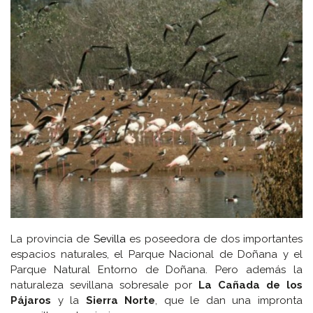
La provincia de
Sevilla
es poseedora de dos importantes
espacios naturales, el Parque Nacional de Doñana y el
Parque Natural Entorno de Doñana. Pero además la
naturaleza sevillana sobresale por
La Cañada de los
Pájaros
y la
Sierra Norte
, que le dan una impronta