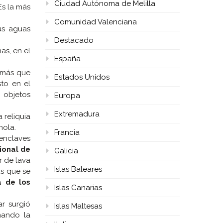
Ciudad Autónoma de Melilla
Es la más
Comunidad Valenciana
us aguas
Destacado
as, en el
España
l más que
Estados Unidos
sto en el
 objetos
Europa
Extremadura
 reliquia
nola.
Francia
enclaves
ional de
Galicia
r de lava
Islas Baleares
as que se
a de los
Islas Canarias
ar surgió
Islas Maltesas
mando la