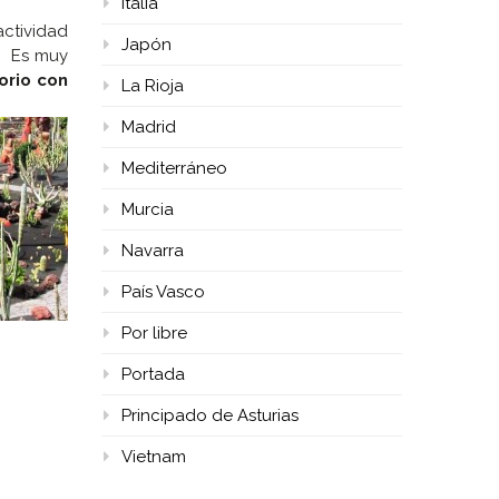
Italia
ctividad
Japón
r. Es muy
orio con
La Rioja
Madrid
Mediterráneo
Murcia
Navarra
País Vasco
Por libre
Portada
Principado de Asturias
Vietnam