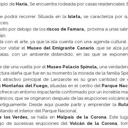
cipio de
Haría.
Se encuentra rodeada por casas residenciales. 
e podrá recorrer. Situada en la
Isleta,
se caracteriza por s
uceo.
usto por debajo de los
riscos de Famara,
próxima a unas salin
ijo.
ta con el arte, ya que la isla cuenta con una agenda cultura
or visitar el
Museo del Emigrante Canario
, que se alza ju
salas, con un ambiente distendido, en las que se exponen
 dar una vuelta por el
Museo Palacio Spínola,
una verdadera
ctura isleña que fue en su momento la morada de la familia Spí
l atractivo principal de Lanzarote es su gran cantidad de 
s
Montañas del Fuego,
situadas en el centro del
Parque Nac
 ofrece un entorno impactante conformado por un increíble ma
ánicos, que se originaron después de las erupciones volcánic
antiguamente. Desde aquí puede partir y emprender la
Rut
isitando el interior del Parque Nacional.
 los Verdes,
se halla en
Malpaís de la Corona
. Este lug
go de sucesivas erupciones del
Volcán de la Corona
, to