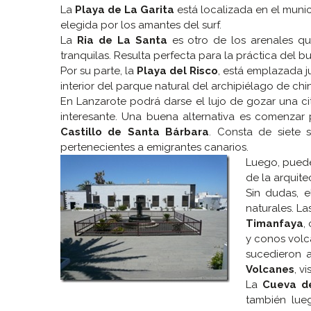
La
Playa de La Garita
está localizada en el muni
elegida por los amantes del surf.
La
Ria de La Santa
es otro de los arenales qu
tranquilas. Resulta perfecta para la práctica del b
Por su parte, la
Playa del Risco
, está emplazada j
interior del parque natural del archipiélago de chin
En Lanzarote podrá darse el lujo de gozar una ci
interesante. Una buena alternativa es comenzar p
Castillo de Santa Bárbara
. Consta de siete 
pertenecientes a emigrantes canarios.
Luego, puede
de la arquite
Sin dudas, e
naturales. La
Timanfaya
,
y conos volc
sucedieron 
Volcanes
, v
La
Cueva de
también lue