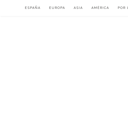
Skip
ESPAÑA
EUROPA
ASIA
AMÉRICA
POR 
to
content
VIAJAR DE ESP