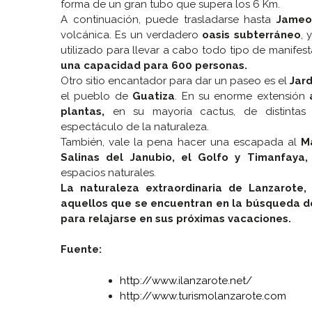
forma de un gran tubo que supera los 6 Km.
A continuación, puede trasladarse hasta
Jameo
volcánica. Es un verdadero
oasis subterráneo
, 
utilizado para llevar a cabo todo tipo de manifes
una capacidad para 600 personas.
Otro sitio encantador para dar un paseo es el
Jar
el pueblo de
Guatiza
. En su enorme extensión
plantas,
en su mayoría cactus, de distintas 
espectáculo de la naturaleza.
También, vale la pena hacer una escapada al
M
Salinas del Janubio, el Golfo y Timanfaya,
espacios naturales.
La naturaleza extraordinaria de Lanzarote,
aquellos que se encuentran en la búsqueda de
para relajarse en sus próximas vacaciones.
Fuente:
http://www.ilanzarote.net/
http://www.turismolanzarote.com