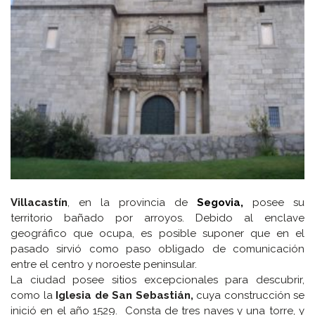
Villacastín
, en la provincia de
Segovia,
posee su
territorio bañado por arroyos. Debido al enclave
geográfico que ocupa, es posible suponer que en el
pasado sirvió como paso obligado de comunicación
entre el centro y noroeste peninsular.
La ciudad posee sitios excepcionales para descubrir,
como la
Iglesia de San Sebastián,
cuya construcción se
inició en el año 1529. Consta de tres naves y una torre, y