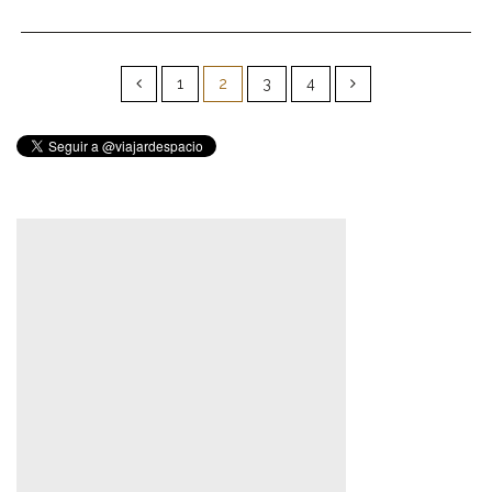
Paginación
de
1
2
3
4
entradas