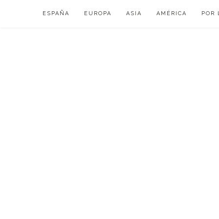
Skip
ESPAÑA
EUROPA
ASIA
AMÉRICA
POR 
to
content
VIAJAR DE ESP