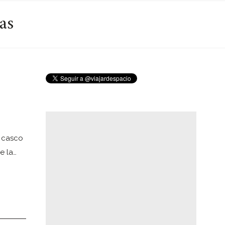
as
 casco
e la…