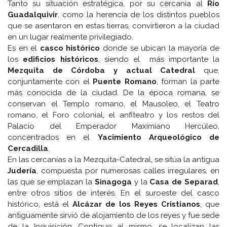
Tanto su situación estratégica, por su cercanía al
Río
Guadalquivir
, como la herencia de los distintos pueblos
que se asentaron en estas tierras, convirtieron a la ciudad
en un lugar realmente privilegiado.
Es en el
casco histórico
donde se ubican la mayoría de
los
edificios históricos
, siendo el más importante la
Mezquita de Córdoba y actual Catedral
que,
conjuntamente con el
Puente Romano
, forman la parte
más conocida de la ciudad. De la época romana, se
conservan el Templo romano, el Mausoleo, el Teatro
romano, el Foro colonial, el anfiteatro y los restos del
Palacio del Emperador Maximiano Hercúleo,
concentrados en el
Yacimiento Arqueológico de
Cercadilla
.
En las cercanías a la Mezquita-Catedral, se sitúa la antigua
Judería
, compuesta por numerosas calles irregulares, en
las que se emplazan la
Sinagoga
y la
Casa de Separad
,
entre otros sitios de interés. En el suroeste del casco
histórico, está el
Alcázar de los Reyes Cristianos
, que
antiguamente sirvió de alojamiento de los reyes y fue sede
de la Inquisición. Contiguo al mismo, se localizan las