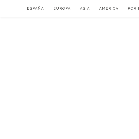
Skip
ESPAÑA
EUROPA
ASIA
AMÉRICA
POR 
to
content
VIAJAR DE ESP