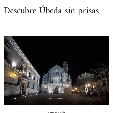
ESPACIO
Descubre Úbeda sin prisas