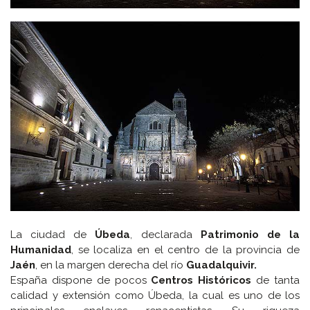
La ciudad de
Úbeda
, declarada
Patrimonio de la
Humanidad
, se localiza en el centro de la provincia de
Jaén
, en la margen derecha del río
Guadalquivir.
España dispone de pocos
Centros Históricos
de tanta
calidad y extensión como Úbeda, la cual es uno de los