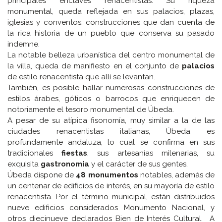
principales enclaves renacentistas. Su riqueza
monumental, queda reflejada en sus palacios, plazas,
iglesias y conventos, construcciones que dan cuenta de
la rica historia de un pueblo que conserva su pasado
indemne.
La notable belleza urbanística del centro monumental de
la villa, queda de manifiesto en el conjunto de
palacios
de estilo renacentista que allí se levantan.
También, es posible hallar numerosas construcciones de
estilos árabes, góticos o barrocos que enriquecen de
notoriamente el tesoro monumental de Úbeda.
A pesar de su atípica fisonomía, muy similar a la de las
ciudades renacentistas italianas, Úbeda es
profundamente andaluza, lo cual se confirma en sus
tradicionales
fiestas
, sus artesanías milenarias, su
exquisita
gastronomía
y el carácter de sus gentes.
Úbeda dispone de
48 monumentos
notables, además de
un centenar de edificios de interés, en su mayoría de estilo
renacentista. Por el término municipal, están distribuidos
nueve edificios considerados Monumento Nacional, y
otros diecinueve declarados Bien de Interés Cultural. A