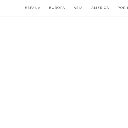
Skip
ESPAÑA
EUROPA
ASIA
AMÉRICA
POR 
to
content
VIAJAR DE ESP