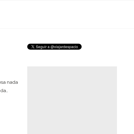
cesa nada
ida…