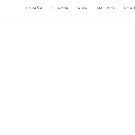
Skip
ESPAÑA
EUROPA
ASIA
AMÉRICA
POR 
to
content
VIAJAR DE ESP