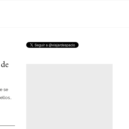
 de
e se
ellos…