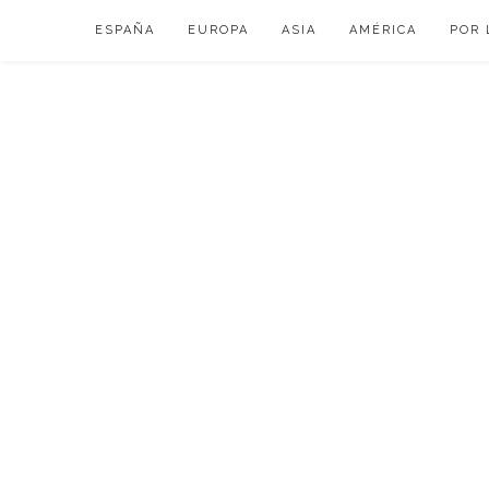
Skip
ESPAÑA
EUROPA
ASIA
AMÉRICA
POR 
to
content
VIAJAR DE ESP