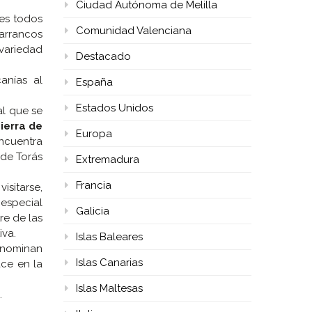
Ciudad Autónoma de Melilla
res todos
Comunidad Valenciana
barrancos
variedad
Destacado
anías al
España
Estados Unidos
al que se
ierra de
Europa
encuentra
de Torás
Extremadura
Francia
isitarse,
 especial
Galicia
re de las
iva.
Islas Baleares
enominan
Islas Canarias
ace en la
Islas Maltesas
.