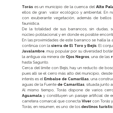
Torás
es un municipio de la cuenca del
Alto Pal
ellos de gran valor ecológico y ambiental. En n
con exuberante vegetación, además de bellos 
faunística.
De la totalidad de sus barrancos, sin dudas, 
núcleo poblacional y en donde es posible encontra
En las proximidades de este barranco se halla la
continúa con la
sierra de El Toro y Bejís
. El conj
Javalambre
, muy popular por su diversidad botán
la antigua vía minera de
Ojos Negros
, una de las
r
hasta Sagunto.
Cerca del límite con Bejís, hay un reducto de bo
pues allí se el cerro más alto del municipio, desde
interés es el
Embalse de Camarillas
, una constru
aguas de la Fuente
de Camarillas
, situada junto
Al mismo tiempo, Torás dispone de varios cer
Aguamala
y constituyen un paisaje artificial de
carretera comarcal que conecta
Viver
con Torás y 
Torás, en resumen, es uno de los
destinos turísti