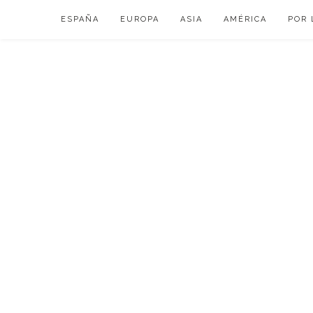
Skip
ESPAÑA
EUROPA
ASIA
AMÉRICA
POR 
to
content
VIAJAR DE ESP