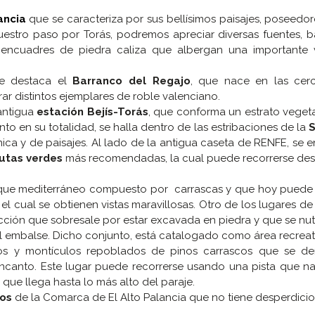
ancia
que se caracteriza por sus bellísimos paisajes, poseedo
uestro paso por Torás, podremos apreciar diversas fuentes, 
encuadres de piedra caliza que albergan una importante 
se destaca el
Barranco del Regajo
, que nace en las cerc
r distintos ejemplares de roble valenciano.
 antigua
estación Bejís-Torás
, que conforma un estrato veget
unto en su totalidad, se halla dentro de las estribaciones de la
S
ica y de paisajes. Al lado de la antigua caseta de RENFE, se 
utas verdes
más recomendadas, la cual puede recorrerse des
sque mediterráneo compuesto por carrascas y que hoy puede v
 el cual se obtienen vistas maravillosas. Otro de los lugares de
cción que sobresale por estar excavada en piedra y que se nut
 al embalse. Dicho conjunto, está catalogado como área recreat
ros y montículos repoblados de pinos carrascos que se d
 encanto. Este lugar puede recorrerse usando una pista que n
que llega hasta lo más alto del paraje.
cos
de la Comarca de El Alto Palancia que no tiene desperdicio