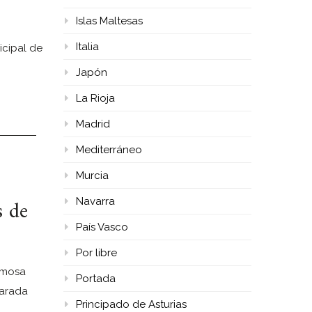
Islas Maltesas
Italia
icipal de
Japón
La Rioja
Madrid
Mediterráneo
Murcia
s de
Navarra
País Vasco
Por libre
rmosa
Portada
larada
Principado de Asturias