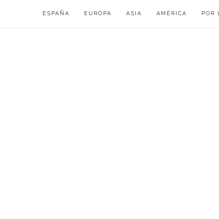
Skip
ESPAÑA
EUROPA
ASIA
AMÉRICA
POR 
to
content
VIAJAR DE ESP