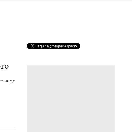
bro
 en auge