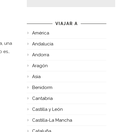
VIAJAR A
América
a, una
Andalucía
o es…
Andorra
Aragón
Asia
Benidorm
Cantabria
Castilla y León
Castilla-La Mancha
Cataluña