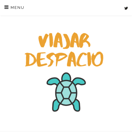
Skip
MENU
to
content
VIAJAR DE