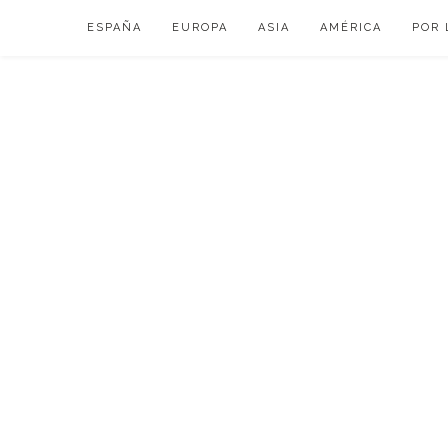
Skip
ESPAÑA
EUROPA
ASIA
AMÉRICA
POR 
to
content
VIAJAR DE ESP