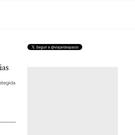
ias
 elegida