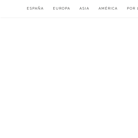
Skip
ESPAÑA
EUROPA
ASIA
AMÉRICA
POR 
to
content
VIAJAR DE ESP