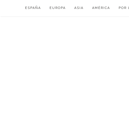
Skip
ESPAÑA
EUROPA
ASIA
AMÉRICA
POR 
to
content
VIAJAR DE ESP