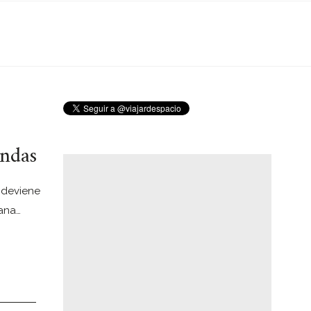
endas
 deviene
mana…