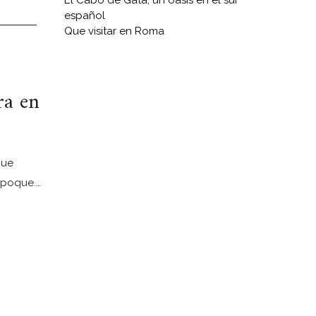
El Cabo de Gata, un oasis en el sur
español
Que visitar en Roma
ra en
gue
 époque.…