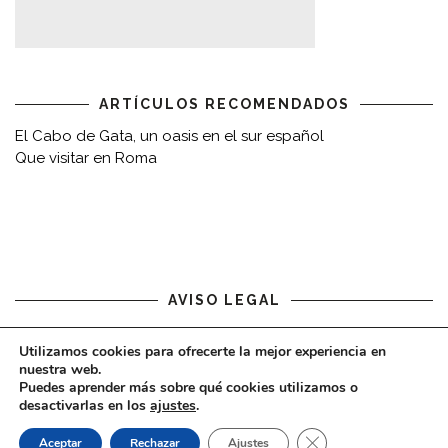
ARTÍCULOS RECOMENDADOS
El Cabo de Gata, un oasis en el sur español
Que visitar en Roma
AVISO LEGAL
Aviso legal
Utilizamos cookies para ofrecerte la mejor experiencia en
nuestra web.
Puedes aprender más sobre qué cookies utilizamos o
desactivarlas en los
ajustes
.
CERRAR EL BAN
Aceptar
Rechazar
Ajustes
COPYRIGHT © 2020 - VIAJARDESPACIO.COM