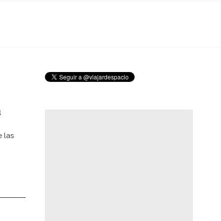
a
 las