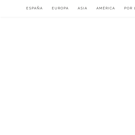
Skip
ESPAÑA
EUROPA
ASIA
AMÉRICA
POR 
to
content
VIAJAR DE ESP