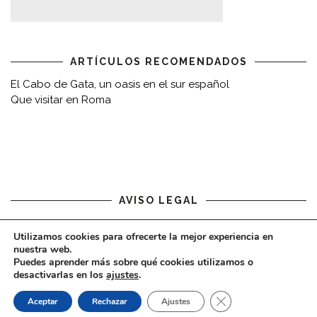
ARTÍCULOS RECOMENDADOS
El Cabo de Gata, un oasis en el sur español
Que visitar en Roma
AVISO LEGAL
Aviso legal
Utilizamos cookies para ofrecerte la mejor experiencia en
nuestra web.
Puedes aprender más sobre qué cookies utilizamos o
desactivarlas en los
ajustes
.
CERRAR EL BAN
Aceptar
Rechazar
Ajustes
COPYRIGHT © 2020 - VIAJARDESPACIO.COM