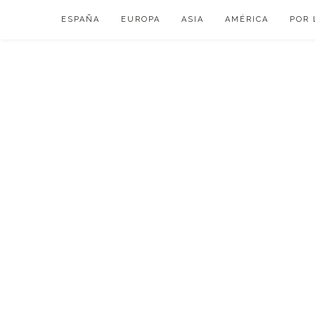
Skip
ESPAÑA
EUROPA
ASIA
AMÉRICA
POR 
to
content
VIAJAR DE ESP