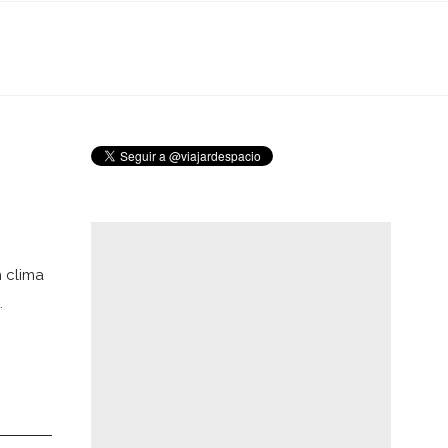
 clima
…