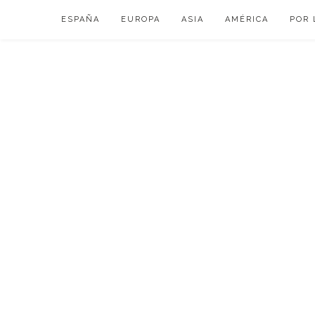
Skip
ESPAÑA
EUROPA
ASIA
AMÉRICA
POR 
to
content
VIAJAR DE ESP