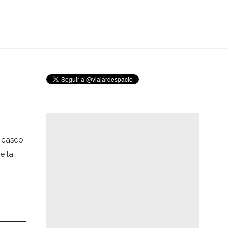
 casco
e la…